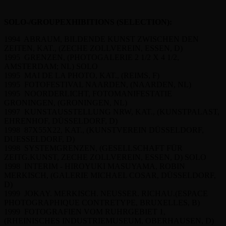
SOLO-/GROUPEXHIBITIONS (SELECTION):
1994 ABRAUM, BILDENDE KUNST ZWISCHEN DEN
ZEITEN, KAT., (ZECHE ZOLLVEREIN, ESSEN, D)
1995 GRENZEN, (PHOTOGALERIE 2 1/2 X 4 1/2,
AMSTERDAM; NL) SOLO
1995 MAI DE LA PHOTO, KAT., (REIMS, F)
1995 FOTOFESTIVAL NAARDEN, (NAARDEN, NL)
1995 NOORDERLICHT, FOTOMANIFESTATIE
GRONINGEN, (GRONINGEN, NL)
1997 KUNSTAUSSTELLUNG NRW, KAT., (KUNSTPALAST,
EHRENHOF, DÜSSELDORF, D)
1998 87X55X22, KAT., (KUNSTVEREIN DÜSSELDORF,
DUESSELDORF, D)
1998 SYSTEMGRENZEN, (GESELLSCHAFT FÜR
ZEITG.KUNST, ZECHE ZOLLVEREIN, ESSEN, D) SOLO
1998 INTERIM - HIROYUKI MASUYAMA, ROBIN
MERKISCH, (GALERIE MICHAEL COSAR, DÜSSELDORF,
D)
1999 JOKAY. MERKISCH. NEUSSER. RICHAU.(ESPACE
PHOTOGRAPHIQUE CONTRETYPE, BRUXELLES, B)
1999 FOTOGRAFIEN VOM RUHRGEBIET 1,
(RHEINISCHES INDUSTRIEMUSEUM, OBERHAUSEN, D)