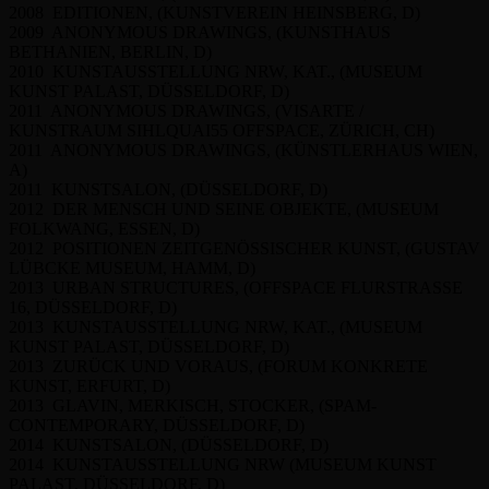
2008 EDITIONEN, (KUNSTVEREIN HEINSBERG, D)
2009 ANONYMOUS DRAWINGS, (KUNSTHAUS
BETHANIEN, BERLIN, D)
2010 KUNSTAUSSTELLUNG NRW, KAT., (MUSEUM
KUNST PALAST, DÜSSELDORF, D)
2011 ANONYMOUS DRAWINGS, (VISARTE /
KUNSTRAUM SIHLQUAI55 OFFSPACE, ZÜRICH, CH)
2011 ANONYMOUS DRAWINGS, (KÜNSTLERHAUS WIEN,
A)
2011 KUNSTSALON, (DÜSSELDORF, D)
2012 DER MENSCH UND SEINE OBJEKTE, (MUSEUM
FOLKWANG, ESSEN, D)
2012 POSITIONEN ZEITGENÖSSISCHER KUNST, (GUSTAV
LÜBCKE MUSEUM, HAMM, D)
2013 URBAN STRUCTURES, (OFFSPACE FLURSTRASSE
16, DÜSSELDORF, D)
2013 KUNSTAUSSTELLUNG NRW, KAT., (MUSEUM
KUNST PALAST, DÜSSELDORF, D)
2013 ZURÜCK UND VORAUS, (FORUM KONKRETE
KUNST, ERFURT, D)
2013 GLAVIN, MERKISCH, STOCKER, (SPAM-
CONTEMPORARY, DÜSSELDORF, D)
2014 KUNSTSALON, (DÜSSELDORF, D)
2014 KUNSTAUSSTELLUNG NRW (MUSEUM KUNST
PALAST, DÜSSELDORF, D)