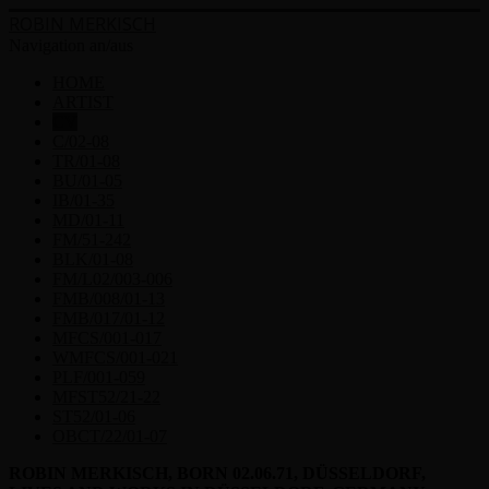
ROBIN MERKISCH
Navigation an/aus
HOME
ARTIST
CV
C/02-08
TR/01-08
BU/01-05
IB/01-35
MD/01-11
FM/51-242
BLK/01-08
FM/L02/003-006
FMB/008/01-13
FMB/017/01-12
MFCS/001-017
WMFCS/001-021
PLF/001-059
MFST52/21-22
ST52/01-06
OBCT/22/01-07
ROBIN MERKISCH, BORN 02.06.71, DÜSSELDORF,