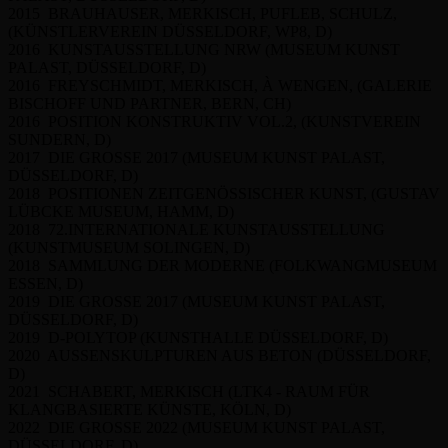
2015 BRAUHAUSER, MERKISCH, PUFLEB, SCHULZ,
(KÜNSTLERVEREIN DÜSSELDORF, WP8, D)
2016 KUNSTAUSSTELLUNG NRW (MUSEUM KUNST
PALAST, DÜSSELDORF, D)
2016 FREYSCHMIDT, MERKISCH, À WENGEN, (GALERIE
BISCHOFF UND PARTNER, BERN, CH)
2016 POSITION KONSTRUKTIV VOL.2, (KUNSTVEREIN
SUNDERN, D)
2017 DIE GROSSE 2017 (MUSEUM KUNST PALAST,
DÜSSELDORF, D)
2018 POSITIONEN ZEITGENÖSSISCHER KUNST, (GUSTAV
LÜBCKE MUSEUM, HAMM, D)
2018 72.INTERNATIONALE KUNSTAUSSTELLUNG
(KUNSTMUSEUM SOLINGEN, D)
2018 SAMMLUNG DER MODERNE (FOLKWANGMUSEUM
ESSEN, D)
2019 DIE GROSSE 2017 (MUSEUM KUNST PALAST,
DÜSSELDORF, D)
2019 D-POLYTOP (KUNSTHALLE DÜSSELDORF, D)
2020 AUSSENSKULPTUREN AUS BETON (DÜSSELDORF,
D)
2021 SCHABERT, MERKISCH (LTK4 - RAUM FÜR
KLANGBASIERTE KÜNSTE, KÖLN, D)
2022 DIE GROSSE 2022 (MUSEUM KUNST PALAST,
DÜSSELDORF, D)