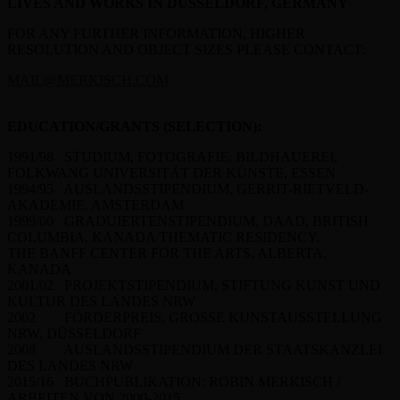
LIVES AND WORKS IN DÜSSELDORF, GERMANY
FOR ANY FURTHER INFORMATION, HIGHER
RESOLUTION AND OBJECT SIZES PLEASE CONTACT:
MAIL@MERKISCH.COM
EDUCATION/GRANTS (SELECTION):
1991/98 STUDIUM, FOTOGRAFIE, BILDHAUEREI,
FOLKWANG UNIVERSITÄT DER KÜNSTE, ESSEN
1994/95 AUSLANDSSTIPENDIUM, GERRIT-RIETVELD-
AKADEMIE, AMSTERDAM
1999/00 GRADUIERTENSTIPENDIUM, DAAD, BRITISH
COLUMBIA, KANADA THEMATIC RESIDENCY,
THE BANFF CENTER FOR THE ARTS, ALBERTA,
KANADA
2001/02 PROJEKTSTIPENDIUM, STIFTUNG KUNST UND
KULTUR DES LANDES NRW
2002 FÖRDERPREIS, GROSSE KUNSTAUSSTELLUNG
NRW, DÜSSELDORF
2008 AUSLANDSSTIPENDIUM DER STAATSKANZLEI
DES LANDES NRW
2015/16 BUCHPUBLIKATION: ROBIN MERKISCH /
ARBEITEN VON 2000-2015