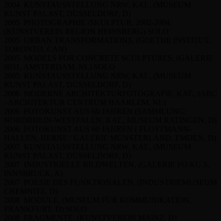
2004 KUNSTAUSSTELLUNG NRW, KAT., (MUSEUM
KUNST PALAST, DÜSSELDORF, D)
2005 PHOTOGRAPHIE /SKULPTUR, 2002-2004,
(KUNSTVEREIN REGION HEINSBERG) SOLO
2005 URBAN TRANSFORMATIONS, (GOETHE INSTITUT,
TORONTO, CAN)
2005 MODELS FOR CONCRETE SCULPTURES, (GALERIE
0031, AMSTERDAM, NL) SOLO
2005 KUNSTAUSSTELLUNG NRW, KAT., (MUSEUM
KUNST PALAST, DÜSSELDORF, D)
2006 MODERNE ARCHITEKTURFOTOGRAFIE, KAT., (ABC
- ARCHITEKTUR CENTRUM HAARLEM, NL)
2006 FOTOKUNST AUS 60 JAHREN (SAMMLUNG:
NORDRHEIN-WESTFALEN, KAT., MUSEUM RATINGEN, D)
2006 FOTOKUNST AUS 60 JAHREN ( FLOTTMANN-
HALLEN, HERNE / GALERIE MÜNSTERLAND, EMDEN, D)
2007 KUNSTAUSSTELLUNG NRW, KAT., (MUSEUM
KUNST PALAST, DÜSSELDORF, D)
2007 INDUSTRIELLE BILDWELTEN, (GALERIE FO.KU.S,
INNSBRUCK, A)
2007 POESIE DES FUNKTIONALEN, (INDUSTRIEMUSEUM
CHEMNITZ, D)
2008 MODULE, (MUSEUM FÜR KOMMUNIKATION,
FRANKFURT, D) SOLO
2008 FRAGMENTE, (KUNSTVEREIN MAINZ, D)